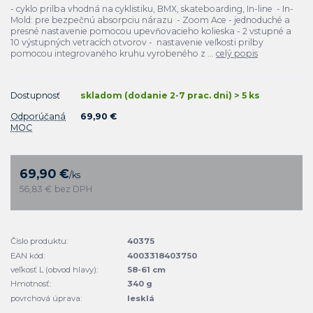
- cyklo prilba vhodná na cyklistiku, BMX, skateboarding, In-line - In-
Mold: pre bezpečnú absorpciu nárazu - Zoom Ace - jednoduché a
presné nastavenie pomocou upevňovacieho kolieska - 2 vstupné a
10 výstupných vetracích otvorov - nastavenie veľkosti prilby
pomocou integrovaného kruhu vyrobeného z ...
celý popis
Dostupnosť
skladom (dodanie 2-7 prac. dni) > 5 ks
Odporúčaná
69,90 €
MOC
69,90 €
/
ks
56,83 €
bez DPH
Číslo produktu:
40375
EAN kód:
4003318403750
veľkosť L (obvod hlavy):
58-61 cm
Hmotnosť:
340 g
povrchová úprava:
lesklá