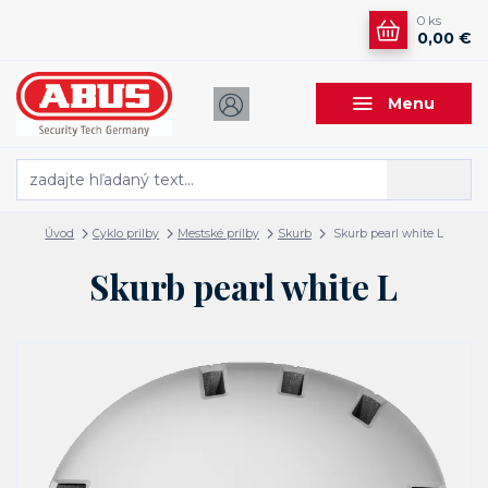
0
ks
0,00 €
Menu
Hľadať
Úvod
Cyklo prilby
Mestské prilby
Skurb
Skurb pearl white L
Skurb pearl white L