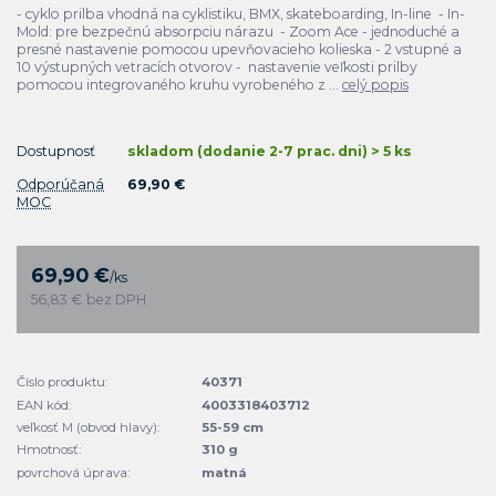
- cyklo prilba vhodná na cyklistiku, BMX, skateboarding, In-line - In-
Mold: pre bezpečnú absorpciu nárazu - Zoom Ace - jednoduché a
presné nastavenie pomocou upevňovacieho kolieska - 2 vstupné a
10 výstupných vetracích otvorov - nastavenie veľkosti prilby
pomocou integrovaného kruhu vyrobeného z ...
celý popis
Dostupnosť
skladom (dodanie 2-7 prac. dni) > 5 ks
Odporúčaná
69,90 €
MOC
69,90 €
/
ks
56,83 €
bez DPH
Číslo produktu:
40371
EAN kód:
4003318403712
veľkosť M (obvod hlavy):
55-59 cm
Hmotnosť:
310 g
povrchová úprava:
matná