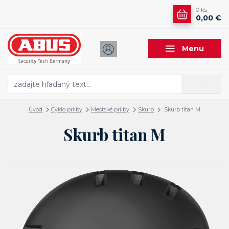
0
ks
0,00 €
Menu
Hľadať
Úvod
Cyklo prilby
Mestské prilby
Skurb
Skurb titan M
Skurb titan M