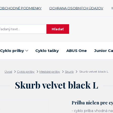
OBCHODNÉ PODMIENKY
OCHRANA OSOBNÝCH ÚDAJOV
Hľadať
Cyklo prilby
Cyklo tašky
ABUS One
Junior C
Úvod
Cyklo prilby
Mestské prilby
Skurb
Skurb velvet black L
Skurb velvet black L
Prilba nielen pre cy
- cyklo prilba vhodná na