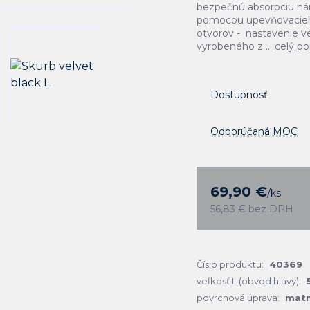
bezpečnú absorpciu ná
pomocou upevňovacieho 
otvorov - nastavenie v
vyrobeného z ...
celý po
Dostupnosť
Odporúčaná MOC
69,90 €
/
ks
56,83 €
bez DPH
Číslo produktu:
40369
veľkosť L (obvod hlavy):
povrchová úprava:
mat