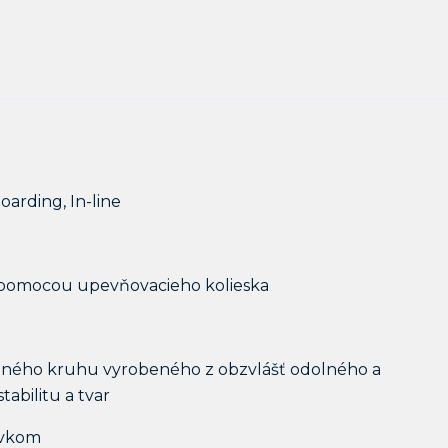
oarding, In-line
 pomocou upevňovacieho kolieska
vaného kruhu vyrobeného z obzvlášť odolného a
abilitu a tvar
prvkom