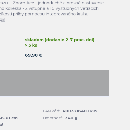
razu - Zoom Ace - jednoduché a presné nastavenie
kolieska - 2 vstupné a 10 výstupných vetracích
eľkosti prilby pomocou integrovaného kruhu
pis
skladom (dodanie 2-7 prac. dni)
> 5 ks
69,90 €
EAN kód:
4003318403699
58-61 cm
Hmotnosť:
340 g
ná