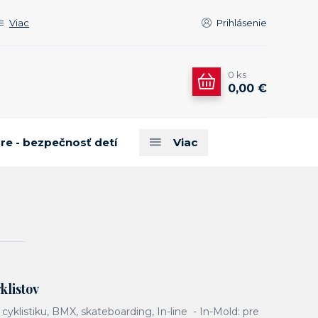
Viac
Prihlásenie
0
ks
0,00 €
are - bezpečnosť detí
Viac
klistov
 cyklistiku, BMX, skateboarding, In-line - In-Mold: pre