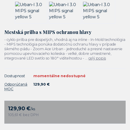
Mestská prilba s MIPS ochranou hlavy
- cyklo prilba pre dospelých, vhodná aj na inline - In-Mold technológia
- MIPS technológia ponúka dodatočnú ochranu hlavy v prípade
šikmého pádu - Zoom Ace Urban - jednoduché a presné nastavenie
pomocou upevňovacieho kolieska - veľké, dobre umiestnené,
integrované LED svetlo so 180° viditeľnosťou - ...
celý popis
Dostupnosť
momentálne nedostupné
Odporúčaná
129,90 €
MOC
129,90 €
/
ks
105,61 €
bez DPH