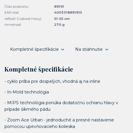
Číslo produktu:
89191
EAN kód:
4003318891915
veľkosť S (obvod hlavy):
51-55 cm
Hmotnosť:
270 g
Kompletné špecifikácie
Na stiahnutie
Kompletné špecifikácie
- cyklo prilba pre dospelých, vhodná aj na inline
- In-Mold technológia
- MIPS technológia ponúka dodatočnú ochranu hlavy v
prípade šikmého pádu
- Zoom Ace Urban - jednoduché a presné nastavenie
pomocou upevňovacieho kolieska