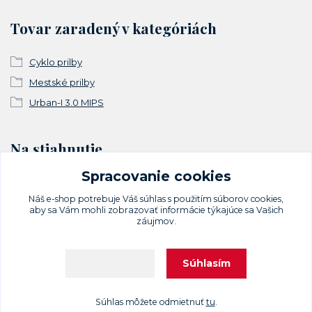
Tovar zaradený v kategóriách
Cyklo prilby
Mestské prilby
Urban-I 3.0 MIPS
Na stiahnutie
Spracovanie cookies
Vyhlásenie o zhode
Náš e-shop potrebuje Váš
súhlas
s použitím súborov cookies,
aby sa Vám mohli zobrazovať informácie týkajúce sa Vašich
záujmov.
Súhlasím
Nastavenia
Upravit sběr cookies.
Súhlas môžete odmietnuť
tu
.
Vytvorené na
Eshop-rychlo.sk