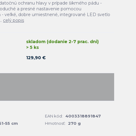
atočnú ochranu hlavy v prípade šikmého pádu -
noduché a presné nastavenie pomocou
 - veľké, dobre umiestnené, integrované LED svetlo
..
celý popis
skladom (dodanie 2-7 prac. dni)
> 5 ks
129,90 €
EAN kód:
4003318891847
51-55 cm
Hmotnosť:
270 g