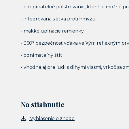
- odopínateľné polstrovanie, ktoré je možné pr
- integrovaná sieťka proti hmyzu
- mäkké upínacie remienky
- 360° bezpečnosť vďaka veľkým reflexným p
- odnímateľný štít
- vhodná aj pre ľudí s dlhými vlasmi, vrkoč sa z
Na stiahnutie
Vyhlásenie o zhode