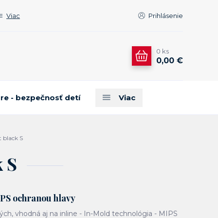
Viac
Prihlásenie
0
ks
0,00 €
are - bezpečnosť detí
Viac
 black S
k S
IPS ochranou hlavy
lých, vhodná aj na inline - In-Mold technológia - MIPS