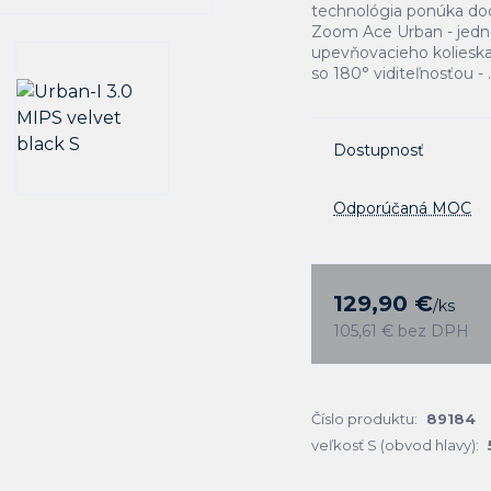
technológia ponúka dod
Zoom Ace Urban - jed
upevňovacieho kolieska
so 180° viditeľnosťou - .
Dostupnosť
Odporúčaná MOC
129,90 €
/
ks
105,61 €
bez DPH
Číslo produktu:
89184
veľkosť S (obvod hlavy):