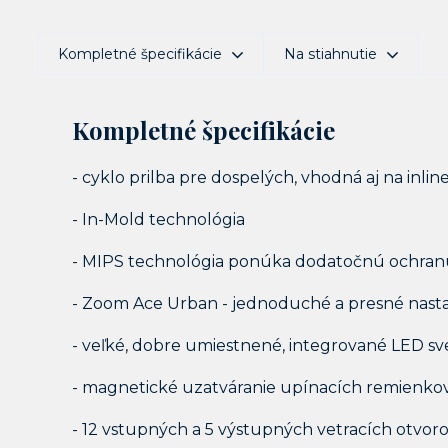
Kompletné špecifikácie
Na stiahnutie
Kompletné špecifikácie
- cyklo prilba pre dospelých, vhodná aj na inlin
- In-Mold technológia
- MIPS technológia ponúka dodatočnú ochran
- Zoom Ace Urban - jednoduché a presné nas
- veľké, dobre umiestnené, integrované LED sve
- magnetické uzatváranie upínacích remienko
- 12 vstupných a 5 výstupných vetracích otvor