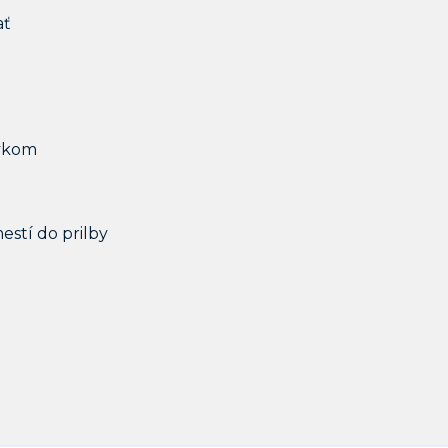
ať
rvkom
mestí do prilby