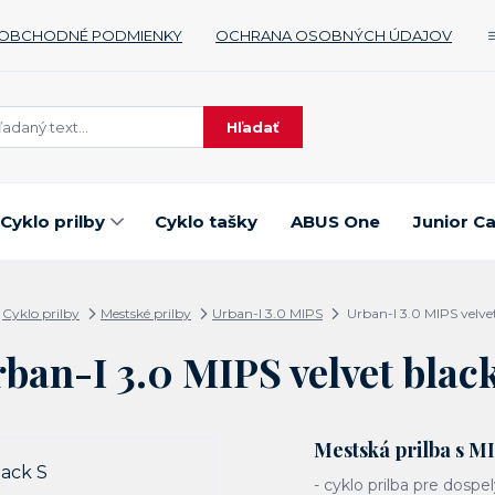
OBCHODNÉ PODMIENKY
OCHRANA OSOBNÝCH ÚDAJOV
Hľadať
Cyklo prilby
Cyklo tašky
ABUS One
Junior C
Cyklo prilby
Mestské prilby
Urban-I 3.0 MIPS
Urban-I 3.0 MIPS velvet
ban-I 3.0 MIPS velvet blac
Mestská prilba s M
- cyklo prilba pre dospe