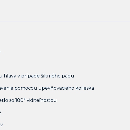
e
u hlavy v prípade šikmého pádu
tavenie pomocou upevňovacieho kolieska
tlo so 180° viditeľnosťou
v
ov