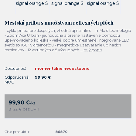
Mestská prilba s množstvom reflexných plôch
- cyklo prilba pre dospelých, vhodná aj na inline - In-Mold technológia
- Zoom Ace Urban - jednoduché a presné nastavenie pomocou
upevňovacieho kolieska - veľké, dobre umiestnené, integrované LED
svetlo so 180° viditeľnosťou - magnetické uzatváranie upínacích
remienkov - 12 vstupných a 5 výstupných ...
celý popis
Dostupnosť
momentálne nedostupné
Odporúčaná
99,90 €
MOC
99,90 €
/
ks
81,22 €
bez DPH
Číslo produktu:
86870