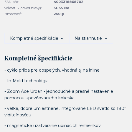
EAN kód:
4003318868702
veľkosť S (obvod hlavy):
51-55 cm
Hmotnosť:
250 g
Kompletné špecifikácie
Na stiahnutie
Kompletné špecifikácie
- cyklo prilba pre dospelých, vhodná aj na inline
- In-Mold technológia
- Zoom Ace Urban - jednoduché a presné nastavenie
pomocou upevňovacieho kolieska
- veľké, dobre umiestnené, integrované LED svetlo so 180°
viditeľnosťou
- magnetické uzatváranie upínacích remienkov