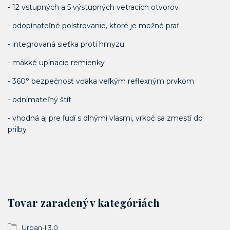
- 12 vstupných a 5 výstupných vetracích otvorov
- odopínateľné polstrovanie, ktoré je možné prať
- integrovaná sieťka proti hmyzu
- mäkké upínacie remienky
- 360° bezpečnosť vďaka veľkým reflexným prvkom
- odnímateľný štít
- vhodná aj pre ľudí s dlhými vlasmi, vrkoč sa zmestí do
prilby
Tovar zaradený v kategóriách
Urban-I 3.0