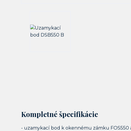
Kompletné špecifikácie
- uzamykací bod k okennému zámku FOS550 