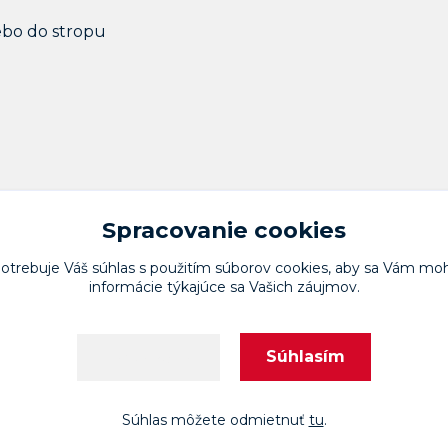
ebo do stropu
Spracovanie cookies
potrebuje Váš
súhlas
s použitím súborov cookies, aby sa Vám moh
informácie týkajúce sa Vašich záujmov.
Upravit sběr cookies.
Súhlasím
Nastavenia
Vytvorené na
Eshop-rychlo.sk
Súhlas môžete odmietnuť
tu
.