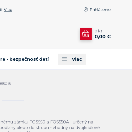
Viac
Prihlásenie
0
ks
0,00 €
are - bezpečnosť detí
Viac
B550 B
ennému zámku FOS550 a FOS550A - určený na
dlahy alebo do stropu - vhodný na dvojkrídlové