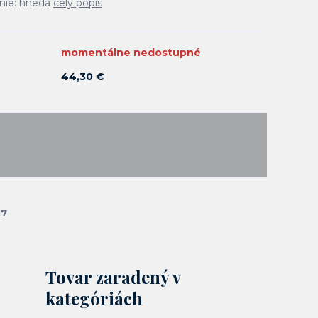
enie: hnedá
celý popis
momentálne nedostupné
44,30 €
17
Tovar zaradený v
kategóriách