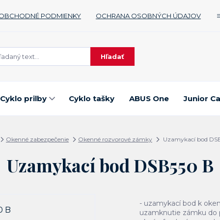
OBCHODNÉ PODMIENKY
OCHRANA OSOBNÝCH ÚDAJOV
Hľadať
Cyklo prilby
Cyklo tašky
ABUS One
Junior C
Okenné zabezpečenie
Okenné rozvorové zámky
Uzamykací bod DS
Uzamykací bod DSB550 B
- uzamykací bod k ok
uzamknutie zámku do po