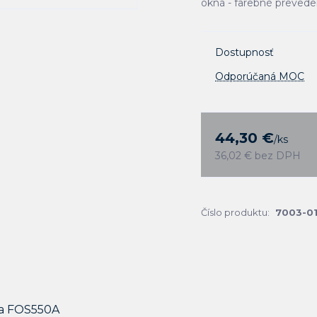
okná - farebné preved
Dostupnosť
Odporúčaná MOC
44,30 €
/
ks
36,02 €
bez DPH
Číslo produktu:
7003-0
a FOS550A