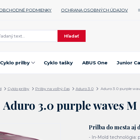
OBCHODNÉ PODMIENKY
OCHRANA OSOBNÝCH ÚDAJOV
Hľadať
Cyklo prilby
Cyklo tašky
ABUS One
Junior C
d
Cyklo prilby
Prilby na voľný čas
Aduro 3.0
Aduro 3.0 purple wav
Aduro 3.0 purple waves M
Prilba do mesta aj 
- In-Mold technológia: p