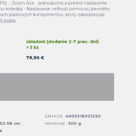
EPS) - Zoom Ace - jednoduché a presné nastavenie
 kolieska - Nastavenie veľkosti pomocou pevného
voch plastových komponentov, ktorý zabezpečuje
lý popis
skladom (dodanie 2-7 prac. dni)
> 5 ks
79,90 €
EAN kód:
4003318021220
52-58 cm
Hmotnosť:
300 g
á