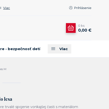
Viac
Prihlásenie
0
ks
0,00 €
are - bezpečnosť detí
Viac
es M
do lesa
re trvalé spojenie vonkajšej časti s materiálom