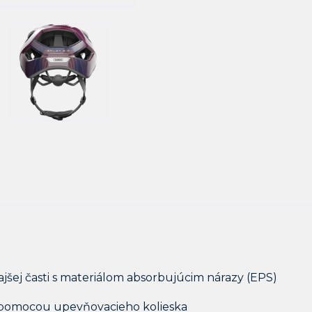
kajšej časti s materiálom absorbujúcim nárazy (EPS)
 pomocou upevňovacieho kolieska