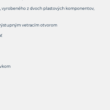
, vyrobeného z dvoch plastových komponentov,
6 výstupným vetracím otvorom
ať
prvkom