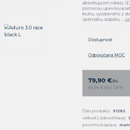
absorbujúcim nárazy (
pomocou upevňovacieho
kruhu, vyrobeného z d
optimálnu stabilitu ...
ce
Dostupnosť
Odporúčaná MOC
79,90 €
/
ks
64,96 €
bez DPH
Číslo produktu:
91282
veľkosť L (obvod hlavy):
povrchová úprava:
mat