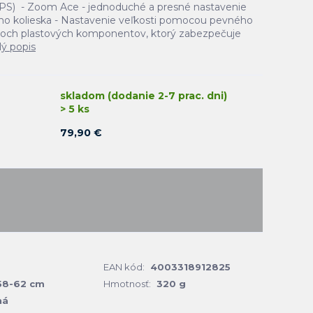
EPS) - Zoom Ace - jednoduché a presné nastavenie
 kolieska - Nastavenie veľkosti pomocou pevného
voch plastových komponentov, ktorý zabezpečuje
lý popis
skladom (dodanie 2-7 prac. dni)
> 5 ks
79,90 €
EAN kód:
4003318912825
58-62 cm
Hmotnosť:
320 g
ná