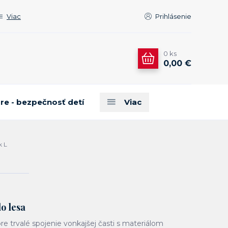
Viac
Prihlásenie
0
ks
0,00 €
are - bezpečnosť detí
Viac
k L
do lesa
re trvalé spojenie vonkajšej časti s materiálom