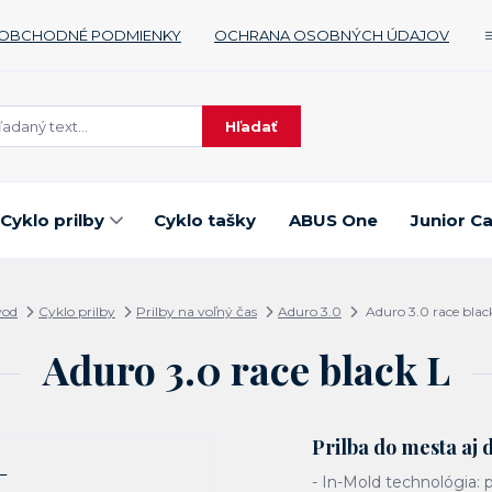
OBCHODNÉ PODMIENKY
OCHRANA OSOBNÝCH ÚDAJOV
Hľadať
Cyklo prilby
Cyklo tašky
ABUS One
Junior C
vod
Cyklo prilby
Prilby na voľný čas
Aduro 3.0
Aduro 3.0 race blac
Aduro 3.0 race black L
Prilba do mesta aj 
- In-Mold technológia: p