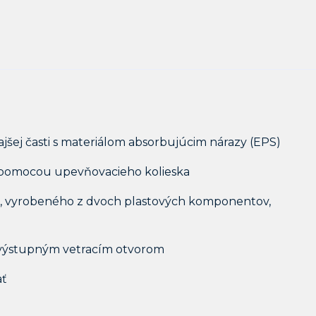
kajšej časti s materiálom absorbujúcim nárazy (EPS)
 pomocou upevňovacieho kolieska
, vyrobeného z dvoch plastových komponentov,
6 výstupným vetracím otvorom
ať