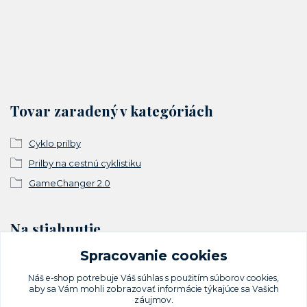
Tovar zaradený v kategóriách
Cyklo prilby
Prilby na cestnú cyklistiku
GameChanger 2.0
Na stiahnutie
Spracovanie cookies
Vyhlásenie o zhode
Náš e-shop potrebuje Váš
súhlas
s použitím súborov cookies,
aby sa Vám mohli zobrazovať informácie týkajúce sa Vašich
záujmov.