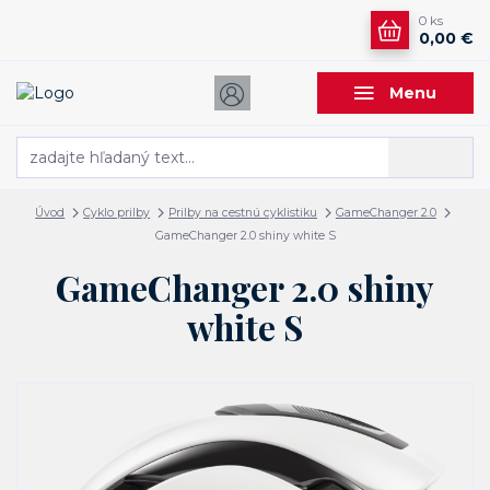
0
ks
0,00 €
Menu
Hľadať
Úvod
Cyklo prilby
Prilby na cestnú cyklistiku
GameChanger 2.0
GameChanger 2.0 shiny white S
GameChanger 2.0 shiny
white S