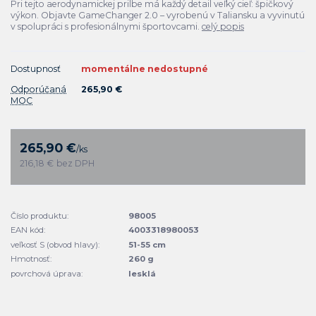
Pri tejto aerodynamickej prilbe má každý detail veľký cieľ: špičkový
výkon. Objavte GameChanger 2.0 – vyrobenú v Taliansku a vyvinutú
v spolupráci s profesionálnymi športovcami.
celý popis
Dostupnosť
momentálne nedostupné
Odporúčaná
265,90 €
MOC
265,90 €
/
ks
216,18 €
bez DPH
Číslo produktu:
98005
EAN kód:
4003318980053
veľkosť S (obvod hlavy):
51-55 cm
Hmotnosť:
260 g
povrchová úprava:
lesklá