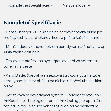
Kompletné špecifikácie
Na stiahnutie
Kompletné špecifikácie
- GameChanger 2.0 je špeciálna aerodynamická prilba pre
profi cyklistov a pretekárov, kde sa počíta každá sekunda
- Menší odpor vzduchu - okrem aerodynamického tvaru aj
širšia zadná časť prilb
- Testované profesionálnymi športovcami vo veternom
tuneli a na ceste
- Aero Blade: Špeciálna mriežková štruktúra optimalizuje
aerodynamiku bez ohľadu na rýchlosť, bočný uhol a sklon
prilby
- Sofistikovaný odvetrávací systém: S prívodom vzduchu
AirBoost a technológiou Forced Air Cooling pre optimálnu
teplotu hlavy - vzduch vchádzajúci do prilby ochladzuje