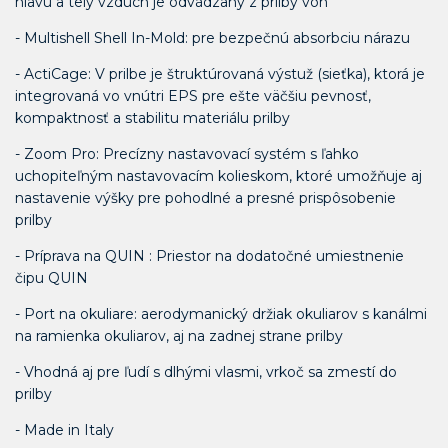
hlavu a telý vzduch je odvádzaný z prilby von
- Multishell Shell In-Mold: pre bezpečnú absorbciu nárazu
- ActiCage: V prilbe je štruktúrovaná výstuž (sieťka), ktorá je
integrovaná vo vnútri EPS pre ešte väčšiu pevnosť,
kompaktnosť a stabilitu materiálu prilby
- Zoom Pro: Precízny nastavovací systém s ľahko
uchopiteľným nastavovacím kolieskom, ktoré umožňuje aj
nastavenie výšky pre pohodlné a presné prispôsobenie
prilby
- Príprava na QUIN : Priestor na dodatočné umiestnenie
čipu QUIN
- Port na okuliare: aerodymanický držiak okuliarov s kanálmi
na ramienka okuliarov, aj na zadnej strane prilby
- Vhodná aj pre ľudí s dlhými vlasmi, vrkoč sa zmestí do
prilby
- Made in Italy