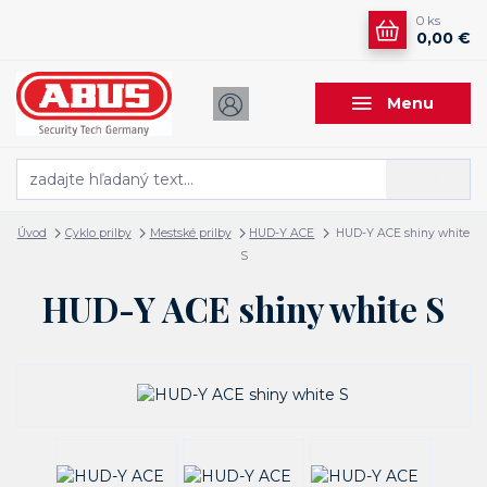
0
ks
0,00 €
Menu
Hľadať
Úvod
Cyklo prilby
Mestské prilby
HUD-Y ACE
HUD-Y ACE shiny white
S
HUD-Y ACE shiny white S