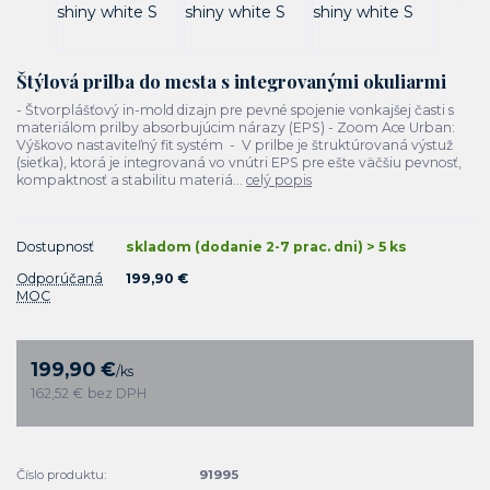
Štýlová prilba do mesta s integrovanými okuliarmi
- Štvorplášťový in-mold dizajn pre pevné spojenie vonkajšej časti s
materiálom prilby absorbujúcim nárazy (EPS) - Zoom Ace Urban:
Výškovo nastaviteľný fit systém - V prilbe je štruktúrovaná výstuž
(sieťka), ktorá je integrovaná vo vnútri EPS pre ešte väčšiu pevnosť,
kompaktnosť a stabilitu materiá...
celý popis
Dostupnosť
skladom (dodanie 2-7 prac. dni) > 5 ks
Odporúčaná
199,90 €
MOC
199,90 €
/
ks
162,52 €
bez DPH
Číslo produktu:
91995