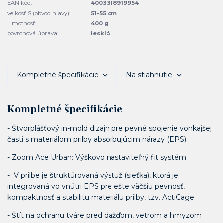
EAN kód:
4003318919954
veľkosť S (obvod hlavy):
51-55 cm
Hmotnosť:
400 g
povrchová úprava:
lesklá
Kompletné špecifikácie
Na stiahnutie
Kompletné špecifikácie
- Štvorplášťový in-mold dizajn pre pevné spojenie vonkajšej
časti s materiálom prilby absorbujúcim nárazy (EPS)
- Zoom Ace Urban: Výškovo nastaviteľný fit systém
- V prilbe je štruktúrovaná výstuž (sieťka), ktorá je
integrovaná vo vnútri EPS pre ešte väčšiu pevnosť,
kompaktnosť a stabilitu materiálu prilby, tzv. ActiCage
- Štít na ochranu tváre pred dažďom, vetrom a hmyzom