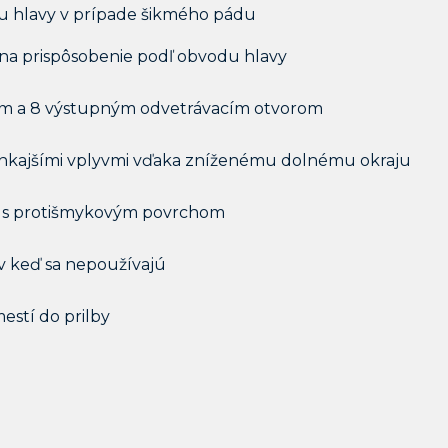
u hlavy v prípade šikmého pádu
na prispôsobenie podľ obvodu hlavy
ným a 8 výstupným odvetrávacím otvorom
onkajšími vplyvmi vďaka zníženému dolnému okraju
er s protišmykovým povrchom
v keď sa nepoužívajú
mestí do prilby