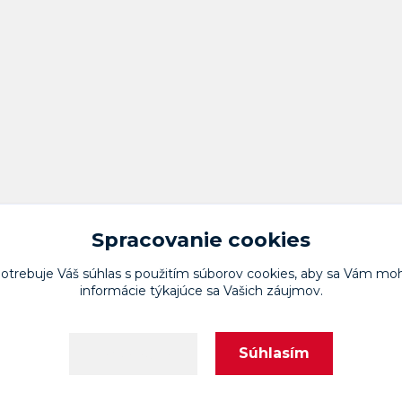
Spracovanie cookies
potrebuje Váš
súhlas
s použitím súborov cookies, aby sa Vám moh
informácie týkajúce sa Vašich záujmov.
Upravit sběr cookies.
Súhlasím
Nastavenia
Vytvorené na
Eshop-rychlo.sk