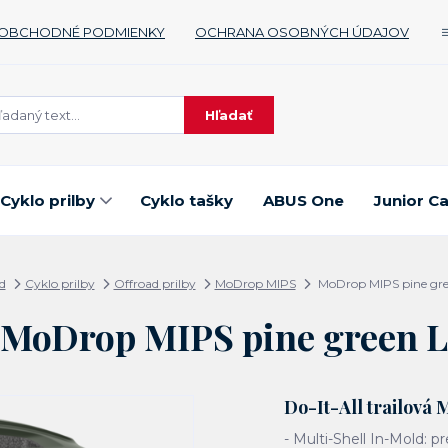
OBCHODNÉ PODMIENKY
OCHRANA OSOBNÝCH ÚDAJOV
Hľadať
Cyklo prilby
Cyklo tašky
ABUS One
Junior C
d
Cyklo prilby
Offroad prilby
MoDrop MIPS
MoDrop MIPS pine gre
MoDrop MIPS pine green L
Do-It-All trailová
- Multi-Shell In-Mold: p