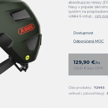
absorbujúcej nárazy (
hlavy v prípade šikmé
systém na prispôsobeni
vďaka 6 vstup...
celý po
Dostupnosť
Odporúčaná MOC
129,90 €
/
ks
105,61 €
bez DPH
Číslo produktu:
72993
veľkosť L (obvod hlavy):