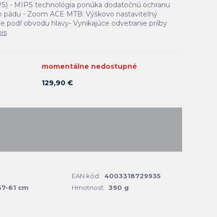
EPS) - MIPS technológia ponúka dodatočnú ochranu
ho pádu - Zoom ACE MTB: Výškovo nastaviteľný
e podľ obvodu hlavy- Vynikajúce odvetranie prilby
pis
momentálne nedostupné
129,90 €
EAN kód:
4003318729935
57-61 cm
Hmotnosť:
390 g