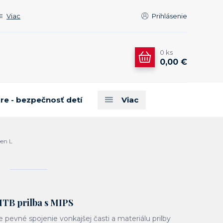
Viac
Prihlásenie
0
ks
0,00 €
are - bezpečnosť detí
Viac
en L
 MTB prilba s MIPS
re pevné spojenie vonkajšej časti a materiálu prilby