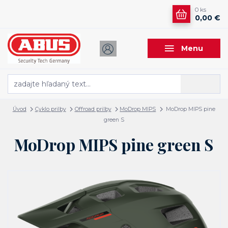
0
ks
0,00 €
Menu
Hľadať
Úvod
Cyklo prilby
Offroad prilby
MoDrop MIPS
MoDrop MIPS pine
green S
MoDrop MIPS pine green S