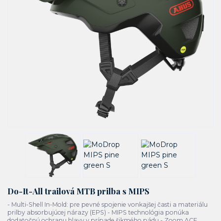
Do-It-All trailová MTB prilba s MIPS
- Multi-Shell In-Mold: pre pevné spojenie vonkajšej časti a materiálu
prilby absorbujúcej nárazy (EPS) - MIPS technológia ponúka
dodatočnú ochranu hlavy v prípade šikmého pádu - Zoom ACE