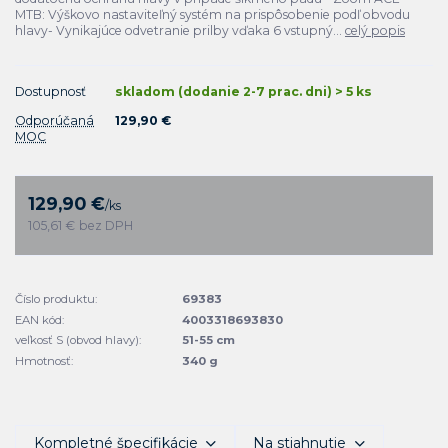
MTB: Výškovo nastaviteľný systém na prispôsobenie podľ obvodu
hlavy- Vynikajúce odvetranie prilby vďaka 6 vstupný...
celý popis
Dostupnosť
skladom (dodanie 2-7 prac. dni) > 5 ks
Odporúčaná
129,90 €
MOC
129,90 €
/
ks
105,61 €
bez DPH
Číslo produktu:
69383
EAN kód:
4003318693830
veľkosť S (obvod hlavy):
51-55 cm
Hmotnosť:
340 g
Kompletné špecifikácie
Na stiahnutie