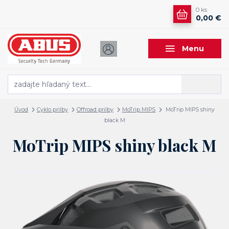
0
ks
0,00 €
Menu
Hľadať
Úvod
Cyklo prilby
Offroad prilby
MoTrip MIPS
MoTrip MIPS shiny
black M
MoTrip MIPS shiny black M