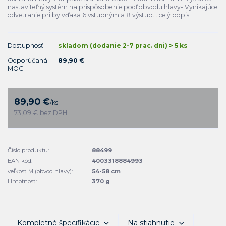
nastaviteľný systém na prispôsobenie podľ obvodu hlavy- Vynikajúce
odvetranie prilby vďaka 6 vstupným a 8 výstup...
celý popis
Dostupnosť
skladom (dodanie 2-7 prac. dni) > 5 ks
Odporúčaná
89,90 €
MOC
89,90 €
/
ks
73,09 €
bez DPH
Číslo produktu:
88499
EAN kód:
4003318884993
veľkosť M (obvod hlavy):
54-58 cm
Hmotnosť:
370 g
Kompletné špecifikácie
Na stiahnutie