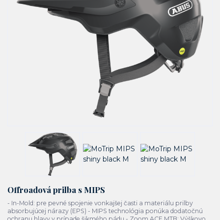
Offroadová prilba s MIPS
- In-Mold: pre pevné spojenie vonkajšej časti a materiálu prilby
absorbujúcej nárazy (EPS) - MIPS technológia ponúka dodatočnú
ochranu hlavy v prípade šikmého pádu - Zoom ACE MTB: Výškovo