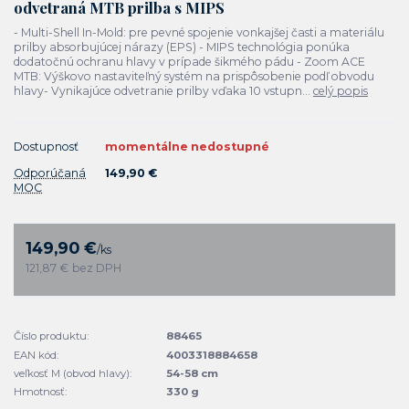
odvetraná MTB prilba s MIPS
- Multi-Shell In-Mold: pre pevné spojenie vonkajšej časti a materiálu
prilby absorbujúcej nárazy (EPS) - MIPS technológia ponúka
dodatočnú ochranu hlavy v prípade šikmého pádu - Zoom ACE
MTB: Výškovo nastaviteľný systém na prispôsobenie podľ obvodu
hlavy- Vynikajúce odvetranie prilby vďaka 10 vstupn...
celý popis
Dostupnosť
momentálne nedostupné
Odporúčaná
149,90 €
MOC
149,90 €
/
ks
121,87 €
bez DPH
Číslo produktu:
88465
EAN kód:
4003318884658
veľkosť M (obvod hlavy):
54-58 cm
Hmotnosť:
330 g