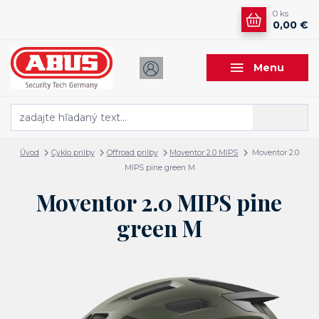
0
ks
0,00 €
Menu
Hľadať
Úvod
Cyklo prilby
Offroad prilby
Moventor 2.0 MIPS
Moventor 2.0
MIPS pine green M
Moventor 2.0 MIPS pine
green M