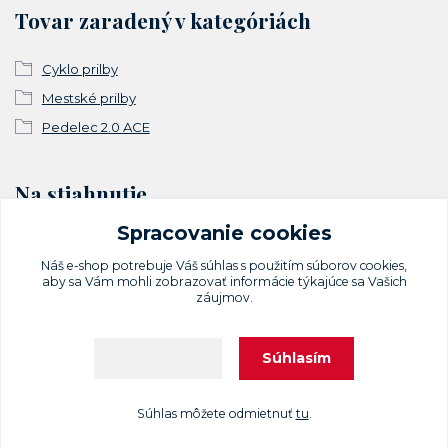
Tovar zaradený v kategóriách
Cyklo prilby
Mestské prilby
Pedelec 2.0 ACE
Na stiahnutie
Spracovanie cookies
Vyhlásenie o zhode
Náš e-shop potrebuje Váš
súhlas
s použitím súborov cookies,
aby sa Vám mohli zobrazovať informácie týkajúce sa Vašich
záujmov.
Súhlasím
Nastavenia
Upravit sběr cookies.
Súhlas môžete odmietnuť
tu
.
Vytvorené na
Eshop-rychlo.sk