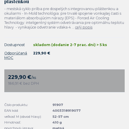
pláštenkou
- mestská cyklo prilba pre dospelých s integrovanou pláštenkou a
okuliarmi - In-Mold technológia: pre trvalé spojenie vonkajšej časti s
materiálom absorbujúcim nárazy (EPS) - Forced Air Cooling
Technology: inteligentný systém odvetrávania pre optimálnu teplotu
hlavy - vynikajúce odvetranie vďaka 4 ...
celý popis
Dostupnosť
skladom (dodanie 2-7 prac. dni) > 5 ks
Odporúčaná
229,90 €
MOC
229,90 €
/
ks
186,91 €
bez DPH
Číslo produktu:
91907
EAN kód:
4003318919077
veľkosť M (obvod hlavy):
52-57 cm
Hmotnosť:
410 g
povrchová úprava:
matná