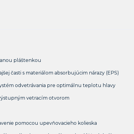
ovanou pláštenkou
ajšej časti s materiálom absorbujúcim nárazy (EPS)
 systém odvetrávania pre optimálnu teplotu hlavy
9 výstupným vetracím otvorom
tavenie pomocou upevňovacieho kolieska