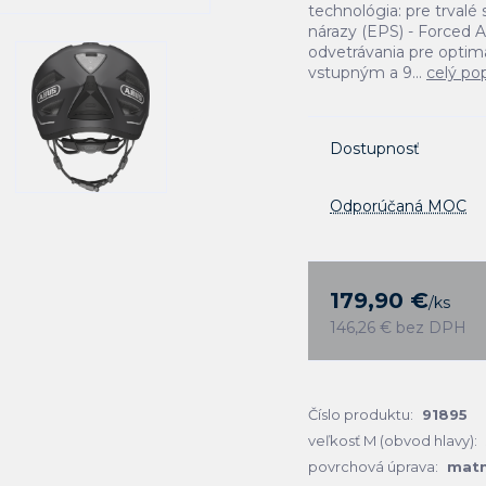
technológia: pre trvalé
nárazy (EPS) - Forced A
odvetrávania pre optimá
vstupným a 9...
celý po
Dostupnosť
Odporúčaná MOC
179,90 €
/
ks
146,26 €
bez DPH
Číslo produktu:
91895
veľkosť M (obvod hlavy):
povrchová úprava:
mat