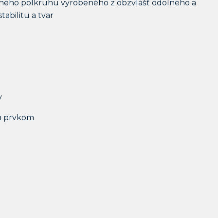
vaného polkruhu vyrobeného z obzvlášť odolného a
abilitu a tvar
v
ým prvkom