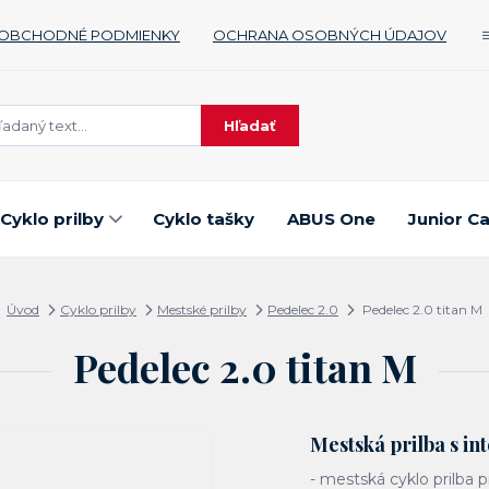
OBCHODNÉ PODMIENKY
OCHRANA OSOBNÝCH ÚDAJOV
Hľadať
Cyklo prilby
Cyklo tašky
ABUS One
Junior C
Úvod
Cyklo prilby
Mestské prilby
Pedelec 2.0
Pedelec 2.0 titan M
Pedelec 2.0 titan M
Mestská prilba s i
- mestská cyklo prilba 