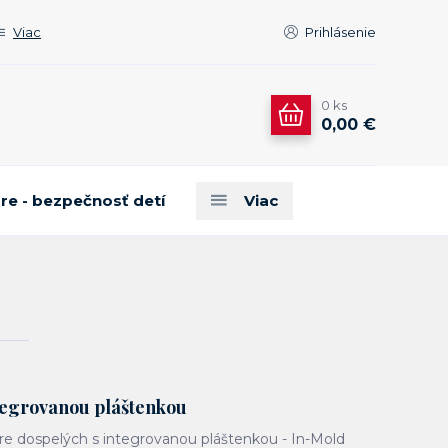
Viac
Prihlásenie
0
ks
0,00 €
are - bezpečnosť detí
Viac
ntegrovanou pláštenkou
pre dospelých s integrovanou pláštenkou - In-Mold