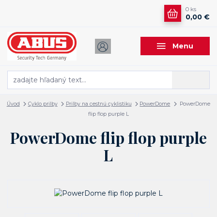
0
ks
0,00 €
Menu
Hľadať
Úvod
Cyklo prilby
Prilby na cestnú cyklistiku
PowerDome
PowerDome
flip flop purple L
PowerDome flip flop purple
L