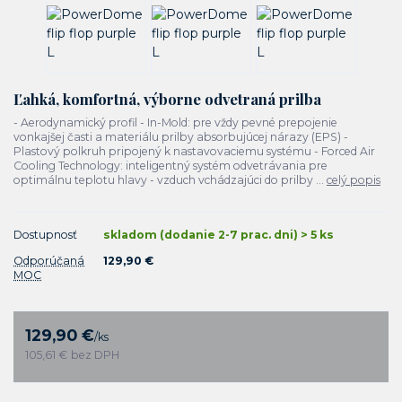
Ľahká, komfortná, výborne odvetraná prilba
- Aerodynamický profil - In-Mold: pre vždy pevné prepojenie
vonkajšej časti a materiálu prilby absorbujúcej nárazy (EPS) -
Plastový polkruh pripojený k nastavovaciemu systému - Forced Air
Cooling Technology: inteligentný systém odvetrávania pre
optimálnu teplotu hlavy - vzduch vchádzajúci do prilby ...
celý popis
Dostupnosť
skladom (dodanie 2-7 prac. dni) > 5 ks
Odporúčaná
129,90 €
MOC
129,90 €
/
ks
105,61 €
bez DPH