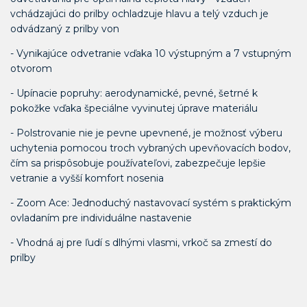
vchádzajúci do prilby ochladzuje hlavu a telý vzduch je
odvádzaný z prilby von
- Vynikajúce odvetranie vďaka 10 výstupným a 7 vstupným
otvorom
- Upínacie popruhy: aerodynamické, pevné, šetrné k
pokožke vďaka špeciálne vyvinutej úprave materiálu
- Polstrovanie nie je pevne upevnené, je možnosť výberu
uchytenia pomocou troch vybraných upevňovacích bodov,
čím sa prispôsobuje používateľovi, zabezpečuje lepšie
vetranie a vyšší komfort nosenia
- Zoom Ace: Jednoduchý nastavovací systém s praktickým
ovladaním pre individuálne nastavenie
- Vhodná aj pre ľudí s dlhými vlasmi, vrkoč sa zmestí do
prilby