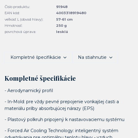
Číslo produktu:
91948
EAN kód:
4003318919480
veľkosť L (obvod hlavy):
57-61 cm
Hmotnosť:
250 g
povrchová úprava:
lesklá
Kompletné špecifikácie
Na stiahnutie
Kompletné špecifikácie
- Aerodynamický profil
- In-Mold: pre vždy pevné prepojenie vonkajšej časti a
materiálu prilby absorbujúcej nárazy (EPS)
- Plastový polkruh pripojený k nastavovaciemu systému
- Forced Air Cooling Technology: inteligentný systém
odvetrávania pre optimálnu teplotu hlavy - vzduch