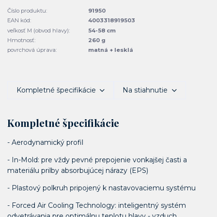
Číslo produktu:
91950
EAN kód:
4003318919503
veľkosť M (obvod hlavy):
54-58 cm
Hmotnosť:
260 g
povrchová úprava:
matná + lesklá
Kompletné špecifikácie
Na stiahnutie
Kompletné špecifikácie
- Aerodynamický profil
- In-Mold: pre vždy pevné prepojenie vonkajšej časti a
materiálu prilby absorbujúcej nárazy (EPS)
- Plastový polkruh pripojený k nastavovaciemu systému
- Forced Air Cooling Technology: inteligentný systém
odvetrávania pre optimálnu teplotu hlavy - vzduch