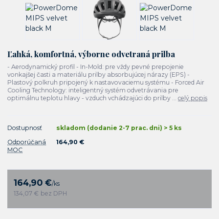
Ľahká, komfortná, výborne odvetraná prilba
- Aerodynamický profil - In-Mold: pre vždy pevné prepojenie
vonkajšej časti a materiálu prilby absorbujúcej nárazy (EPS) -
Plastový polkruh pripojený k nastavovaciemu systému - Forced Air
Cooling Technology: inteligentný systém odvetrávania pre
optimálnu teplotu hlavy - vzduch vchádzajúci do prilby ...
celý popis
Dostupnosť
skladom (dodanie 2-7 prac. dni) > 5 ks
Odporúčaná
164,90 €
MOC
164,90 €
/
ks
134,07 €
bez DPH