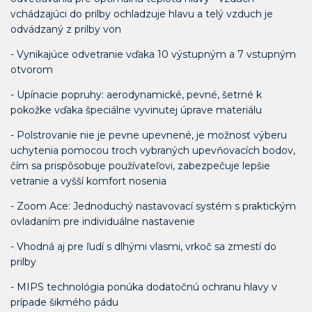
vchádzajúci do prilby ochladzuje hlavu a telý vzduch je
odvádzaný z prilby von
- Vynikajúce odvetranie vďaka 10 výstupným a 7 vstupným
otvorom
- Upínacie popruhy: aerodynamické, pevné, šetrné k
pokožke vďaka špeciálne vyvinutej úprave materiálu
- Polstrovanie nie je pevne upevnené, je možnosť výberu
uchytenia pomocou troch vybraných upevňovacích bodov,
čím sa prispôsobuje používateľovi, zabezpečuje lepšie
vetranie a vyšší komfort nosenia
- Zoom Ace: Jednoduchý nastavovací systém s praktickým
ovladaním pre individuálne nastavenie
- Vhodná aj pre ľudí s dlhými vlasmi, vrkoč sa zmestí do
prilby
- MIPS technológia ponúka dodatočnú ochranu hlavy v
prípade šikmého pádu