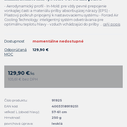
- Aerodynamický profil - In-Mold: pre vždy pevné prepojenie
vonkajšej časti a materiálu prilby absorbujúcej nárazy (EPS) -
Plastový polkruh pripojený k nastavovaciemu systému - Forced Air
Cooling Technology: inteligentný systém odvetrávania pre
optimálnu teplotu hlavy - vzduch vchádzajúci do prilby ...
celý popis
Dostupnosť
momentálne nedostupné
Odporúčaná
129,90 €
MOC
129,90 €
/
ks
105,61 €
bez DPH
Číslo produktu:
91925
EAN kód:
4003318919251
veľkosť L (obvod hlavy):
57-61 cm
Hmotnosť:
250 g
povrchová úprava:
lesklá