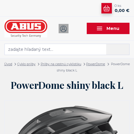
0
ks
0,00 €
Menu
Hľadať
Úvod
Cyklo prilby
Prilby na cestnú cyklistiku
PowerDome
PowerDome
shiny black L
PowerDome shiny black L