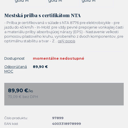
Mestská prilba s certifikátom NTA
- Prilba je certifikovaná v súlade s NTA 8776 pre elektrobicykle - pre
jazdu do 45 km/h - In-Mold: pre vždy pevné prepojenie vonkajšej časti
a materiálu prilby absorbujúcej nárazy (EPS) - Nastavenie veľkosti
pomocou plastového kruhu, vyrobeného z dvoch komponentov, pre
optimálnu stabilitu a tvar - Z...
celý popis
Dostupnosť
momentálne nedostupné
Odporúčaná
89,90 €
MOC
89,90 €
/
ks
73,09 €
bez DPH
Číslo produktu:
97899
EAN kód:
4003318978999