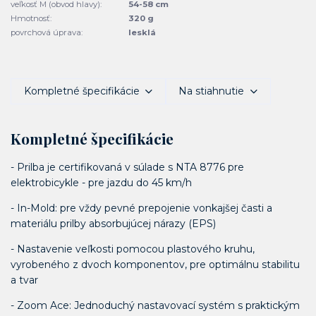
veľkosť M (obvod hlavy):
54-58 cm
Hmotnosť:
320 g
povrchová úprava:
lesklá
Kompletné špecifikácie
Na stiahnutie
Kompletné špecifikácie
- Prilba je certifikovaná v súlade s NTA 8776 pre
elektrobicykle - pre jazdu do 45 km/h
- In-Mold: pre vždy pevné prepojenie vonkajšej časti a
materiálu prilby absorbujúcej nárazy (EPS)
- Nastavenie veľkosti pomocou plastového kruhu,
vyrobeného z dvoch komponentov, pre optimálnu stabilitu
a tvar
- Zoom Ace: Jednoduchý nastavovací systém s praktickým