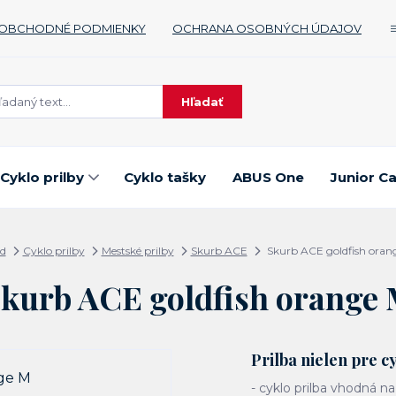
OBCHODNÉ PODMIENKY
OCHRANA OSOBNÝCH ÚDAJOV
Hľadať
Cyklo prilby
Cyklo tašky
ABUS One
Junior C
d
Cyklo prilby
Mestské prilby
Skurb ACE
Skurb ACE goldfish oran
kurb ACE goldfish orange
Prilba nielen pre cy
- cyklo prilba vhodná na