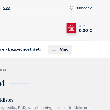
Viac
Prihlásenie
0
ks
0,00 €
are - bezpečnosť detí
Viac
ge M
 M
klistov
 cyklistiku, BMX, skateboarding, In-line - In-Mold: pre