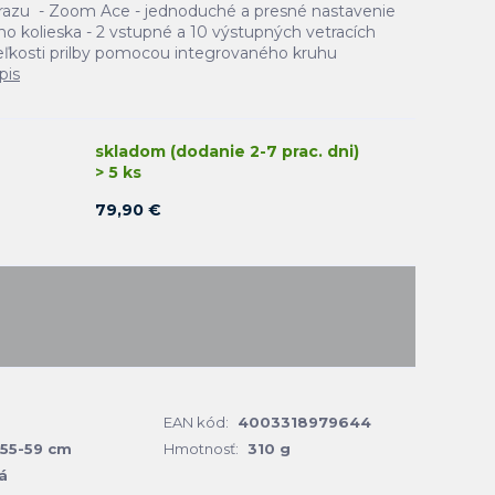
razu - Zoom Ace - jednoduché a presné nastavenie
kolieska - 2 vstupné a 10 výstupných vetracích
eľkosti prilby pomocou integrovaného kruhu
pis
skladom (dodanie 2-7 prac. dni)
> 5 ks
79,90 €
EAN kód:
4003318979644
55-59 cm
Hmotnosť:
310 g
á