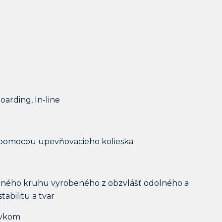
oarding, In-line
 pomocou upevňovacieho kolieska
vaného kruhu vyrobeného z obzvlášť odolného a
abilitu a tvar
prvkom