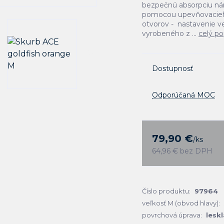
bezpečnú absorpciu ná
pomocou upevňovacieho 
otvorov - nastavenie v
vyrobeného z ...
celý po
Dostupnosť
Odporúčaná MOC
79,90 €
/
ks
64,96 €
bez DPH
Číslo produktu:
97964
veľkosť M (obvod hlavy):
povrchová úprava:
leskl