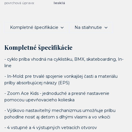
povrchová úprava:
lesklá
Kompletné špecifikácie
Na stiahnutie
Kompletné špecifikácie
- cyklo prilba vhodná na cyklistiku, BMX, skateboarding, In-
line
- In-Mold: pre trvalé spojenie vonkajšej časti a materiálu
prilby absorbujúcej nárazy (EPS)
- Zoom Ace Kids - jednoduché a presné nastavenie
pomocou upevňovacieho kolieska
- Výškovo nastaviteľný mechanizmus umožňuje prilbu
pohodlne nosiť aj deťom s dlhými vlasmi a vo vrkoči
- 4 vstupné a 4 výstupných vetracích otvorov