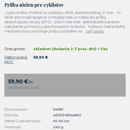
Prilba nielen pre cyklistov
- cyklo prilba vhodná na cyklistiku, BMX, skateboarding, In-line - In-
Mold: pre trvalé spojenie vonkajšej časti a materiálu prilby
absorbujúcej nárazy (EPS) - Zoom Ace Kids - jednoduché a presné
nastavenie pomocou upevňovacieho kolieska - Výškovo nastaviteľný
mechanizmus umožňuje prilbu pohodlne no...
celý popis
Dostupnosť
skladom (dodanie 2-7 prac. dni) > 5 ks
Odporúčaná
59,90 €
MOC
59,90 €
/
ks
48,70 €
bez DPH
Číslo produktu:
04681
EAN kód:
4003318046810
veľkosť S (obvod hlavy):
45-50 cm
Hmotnosť:
240 g