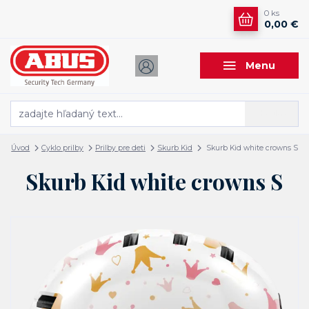
0
ks
0,00 €
Menu
Hľadať
Úvod
Cyklo prilby
Prilby pre deti
Skurb Kid
Skurb Kid white crowns S
Skurb Kid white crowns S