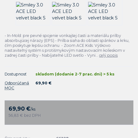
- In-Mold: pre pevné spojenie vonkajšej časti a materiálu prilby
absorbujúcej nárazy (EPS) - Prilba siaha do oblasti spánkov a krku,
čím poskytuje lepšiu ochranu - Zoom ACE Kids: Výškovo
nastaviteľný systém s protišmykovým nastavovacím kolieskom v
zadnej časti prilby - Nabíjateľné LED svetlo - Vyni...
celý popis
Dostupnosť
skladom (dodanie 2-7 prac. dni) > 5 ks
Odporúčaná
69,90 €
MOC
69,90 €
/
ks
56,83 €
bez DPH