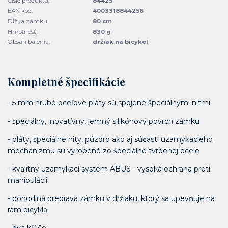
Číslo produktu:
84425
EAN kód:
4003318844256
Dĺžka zámku:
80 cm
Hmotnosť:
830 g
Obsah balenia:
držiak na bicykel
Kompletné špecifikácie
- 5 mm hrubé oceľové pláty sú spojené špeciálnymi nitmi
- špeciálny, inovatívny, jemný silikónový povrch zámku
- pláty, špeciálne nity, púzdro ako aj súčasti uzamykacieho
mechanizmu sú vyrobené zo špeciálne tvrdenej ocele
- kvalitný uzamykací systém ABUS - vysoká ochrana proti
manipulácii
- pohodlná preprava zámku v držiaku, ktorý sa upevňuje na
rám bicykla
- dva kľúče