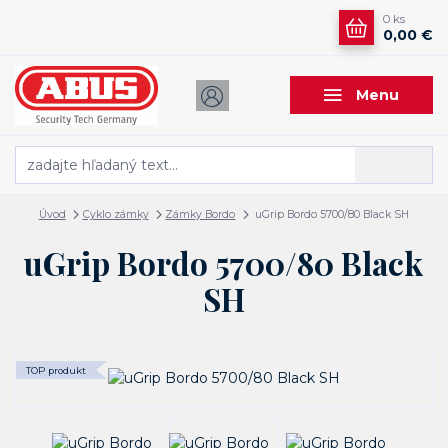
0
ks
0,00 €
Menu
Hľadať
Úvod
Cyklo zámky
Zámky Bordo
uGrip Bordo 5700/80 Black SH
uGrip Bordo 5700/80 Black
SH
TOP produkt