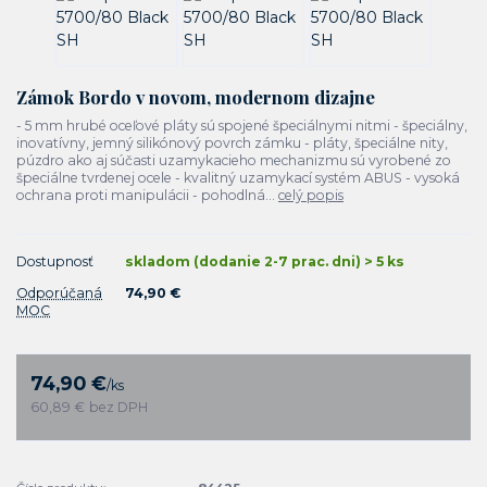
Zámok Bordo v novom, modernom dizajne
- 5 mm hrubé oceľové pláty sú spojené špeciálnymi nitmi - špeciálny,
inovatívny, jemný silikónový povrch zámku - pláty, špeciálne nity,
púzdro ako aj súčasti uzamykacieho mechanizmu sú vyrobené zo
špeciálne tvrdenej ocele - kvalitný uzamykací systém ABUS - vysoká
ochrana proti manipulácii - pohodlná...
celý popis
Dostupnosť
skladom (dodanie 2-7 prac. dni) > 5 ks
Odporúčaná
74,90 €
MOC
74,90 €
/
ks
60,89 €
bez DPH