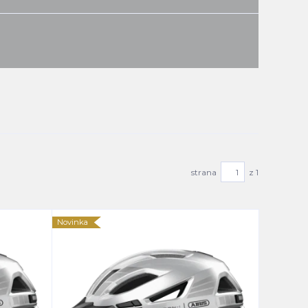
strana
z 1
Novinka