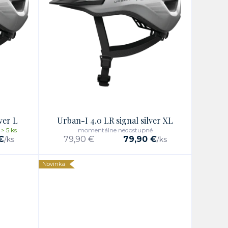
ver L
Urban-I 4.0 LR signal silver XL
> 5 ks
momentálne nedostupné
€
79,90 €
79,90 €
/
ks
/
ks
Novinka