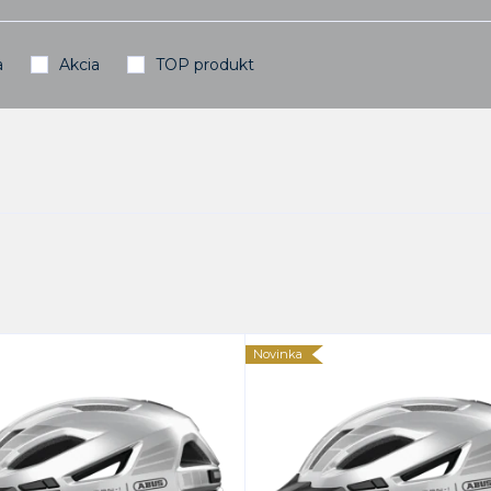
a
Akcia
TOP produkt
Novinka