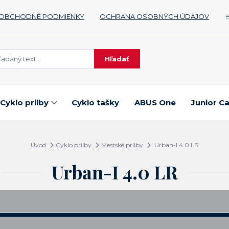
OBCHODNÉ PODMIENKY
OCHRANA OSOBNÝCH ÚDAJOV
Hľadať
Cyklo prilby
Cyklo tašky
ABUS One
Junior C
Úvod
Cyklo prilby
Mestské prilby
Urban-I 4.0 LR
Urban-I 4.0 LR