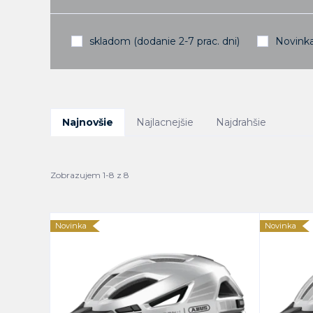
skladom (dodanie 2-7 prac. dni)
Novink
Najnovšie
Najlacnejšie
Najdrahšie
Zobrazujem 1-8 z 8
Novinka
Novinka