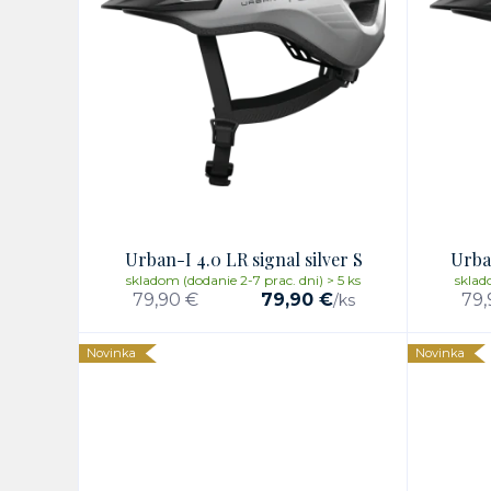
Urban-I 4.0 LR signal silver S
Urban
skladom (dodanie 2-7 prac. dni) > 5 ks
sklad
79,90 €
79,90 €
79,
/
ks
Novinka
Novinka