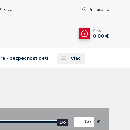
Viac
Prihlásenie
0
ks
0,00 €
are - bezpečnosť detí
Viac
€
Do