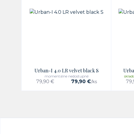
Urban-I 4.0 LR velvet black S
Urba
momentálne nedostupné
sklad
79,90 €
79,90 €
79,
/
ks