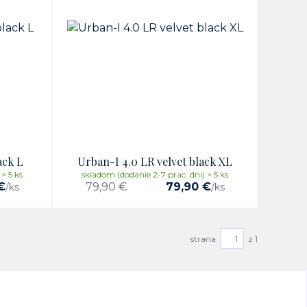
ack L
Urban-I 4.0 LR velvet black XL
> 5 ks
skladom (dodanie 2-7 prac. dni) > 5 ks
€
79,90 €
79,90 €
/
ks
/
ks
strana
z 1