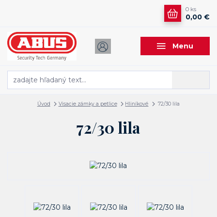
0
ks
0,00 €
Menu
Hľadať
Úvod
Visacie zámky a petlice
Hliníkové
72/30 lila
72/30 lila