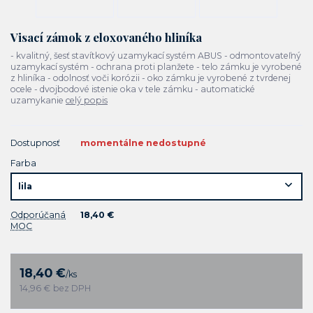
Visací zámok z eloxovaného hliníka
- kvalitný, šesť stavítkový uzamykací systém ABUS - odmontovateľný
uzamykací systém - ochrana proti planžete - telo zámku je vyrobené
z hliníka - odolnosť voči korózii - oko zámku je vyrobené z tvrdenej
ocele - dvojbodové istenie oka v tele zámku - automatické
uzamykanie
celý popis
Dostupnosť
momentálne nedostupné
Farba
Odporúčaná
18,40 €
MOC
18,40 €
/
ks
14,96 €
bez DPH