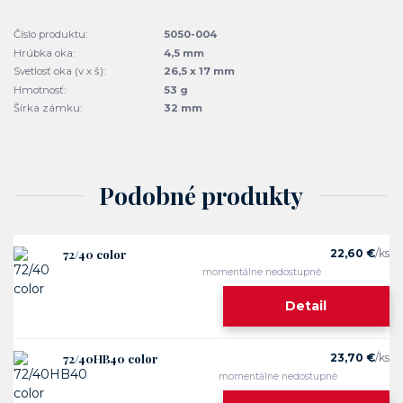
Číslo produktu:
5050-004
Hrúbka oka:
4,5 mm
Svetlosť oka (v x š):
26,5 x 17 mm
Hmotnosť:
53 g
Šírka zámku:
32 mm
Podobné produkty
72/40 color
22,60 €
/
ks
momentálne nedostupné
Detail
72/40HB40 color
23,70 €
/
ks
momentálne nedostupné