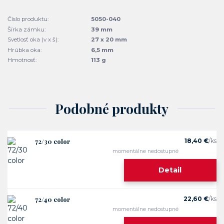
Číslo produktu:
5050-040
Šírka zámku:
39 mm
Svetlosť oka (v x š):
27 x 20 mm
Hrúbka oka:
6,5 mm
Hmotnosť:
113 g
Podobné produkty
72/30 color
18,40 €
/
ks
momentálne nedostupné
Detail
72/40 color
22,60 €
/
ks
momentálne nedostupné