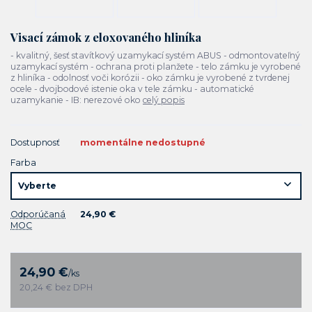
Visací zámok z eloxovaného hliníka
- kvalitný, šesť stavítkový uzamykací systém ABUS - odmontovateľný
uzamykací systém - ochrana proti planžete - telo zámku je vyrobené
z hliníka - odolnosť voči korózii - oko zámku je vyrobené z tvrdenej
ocele - dvojbodové istenie oka v tele zámku - automatické
uzamykanie - IB: nerezové oko
celý popis
Dostupnosť
momentálne nedostupné
Farba
Odporúčaná
24,90 €
MOC
24,90 €
/
ks
20,24 €
bez DPH