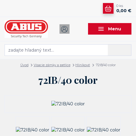
0
ks
0,00 €
Menu
Hľadať
Úvod
Visacie zámky a petlice
Hliníkové
72IB/40 color
72IB/40 color