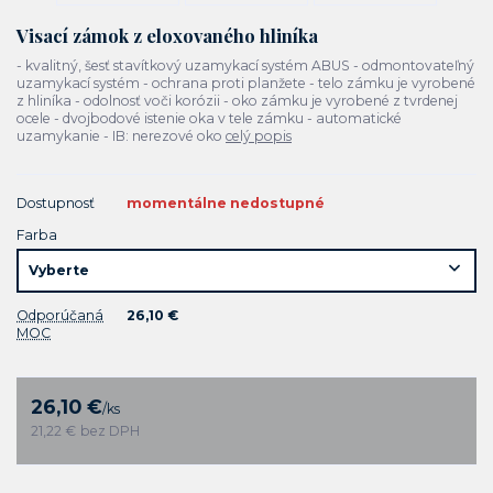
Visací zámok z eloxovaného hliníka
- kvalitný, šesť stavítkový uzamykací systém ABUS - odmontovateľný
uzamykací systém - ochrana proti planžete - telo zámku je vyrobené
z hliníka - odolnosť voči korózii - oko zámku je vyrobené z tvrdenej
ocele - dvojbodové istenie oka v tele zámku - automatické
uzamykanie - IB: nerezové oko
celý popis
Dostupnosť
momentálne nedostupné
Farba
Odporúčaná
26,10 €
MOC
26,10 €
/
ks
21,22 €
bez DPH