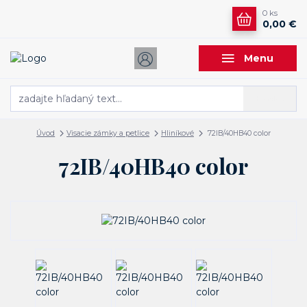
0
ks
0,00 €
Menu
Hľadať
Úvod
Visacie zámky a petlice
Hliníkové
72IB/40HB40 color
72IB/40HB40 color