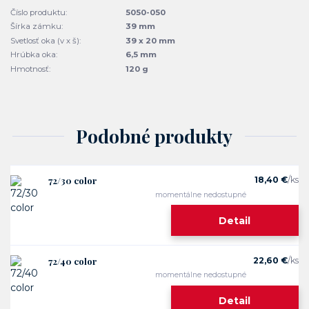
Číslo produktu:
5050-050
Šírka zámku:
39 mm
Svetlosť oka (v x š):
39 x 20 mm
Hrúbka oka:
6,5 mm
Hmotnosť:
120 g
Podobné produkty
72/30 color
18,40 €
/
ks
momentálne nedostupné
Detail
72/40 color
22,60 €
/
ks
momentálne nedostupné
Detail