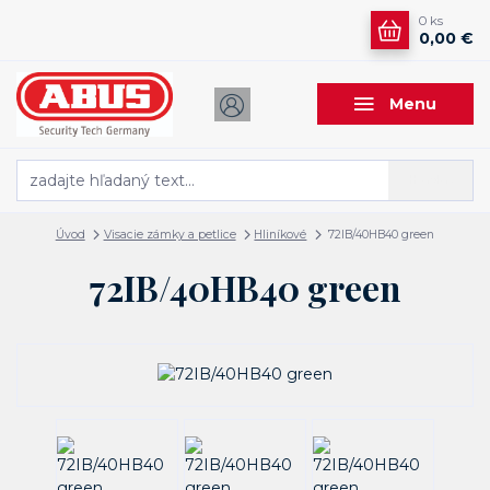
0
ks
0,00 €
Menu
Hľadať
Úvod
Visacie zámky a petlice
Hliníkové
72IB/40HB40 green
72IB/40HB40 green