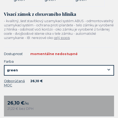
Visací zámok z eloxovaného hliníka
- kvalitný, šesť stavítkový uzamykací systém ABUS - odmontovateľný
uzamykací systém - ochrana proti planžete - telo zámku je vyrobené
z hliníka - odolnosť voči korózii - oko zámku je vyrobené z tvrdenej
ocele - dvojbodové istenie oka v tele zámku - automatické
uzamykanie - IB: nerezové oko
celý popis
Dostupnosť
momentálne nedostupné
Farba
Odporúčaná
26,10 €
MOC
26,10 €
/
ks
21,22 €
bez DPH