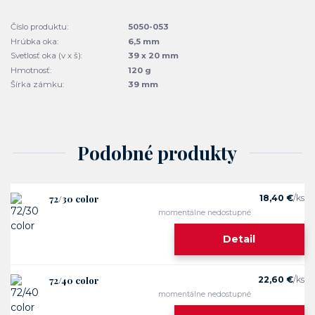
Číslo produktu:
5050-053
Hrúbka oka:
6,5 mm
Svetlosť oka (v x š):
39 x 20 mm
Hmotnosť:
120 g
Šírka zámku:
39 mm
Podobné produkty
72/30 color
18,40 €
/
ks
momentálne nedostupné
Detail
72/40 color
22,60 €
/
ks
momentálne nedostupné