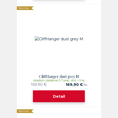
Novinka
CliffHanger dust grey M
skladom (dodanie 2-7 prac. dni) > 5 ks
169,90 €
169,90 €
/
ks
Detail
Novinka