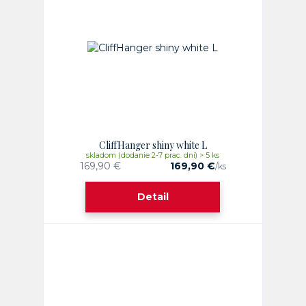
CliffHanger shiny white L
skladom (dodanie 2-7 prac. dni) > 5 ks
169,90 €
169,90 €
/
ks
Detail