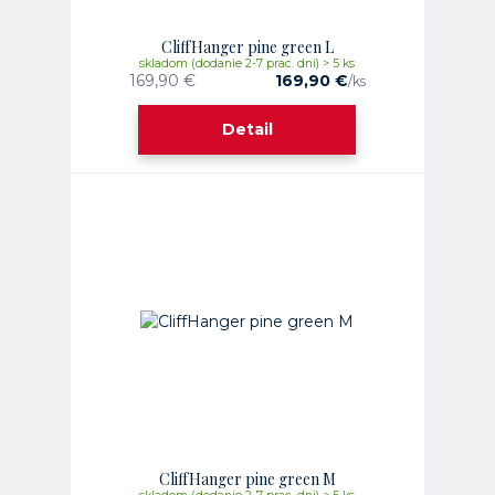
CliffHanger pine green L
skladom (dodanie 2-7 prac. dni) > 5 ks
169,90 €
169,90 €
/
ks
Detail
CliffHanger pine green M