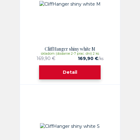
CliffHanger shiny white M
skladom (dodanie 2-7 prac. dni) 2 ks
169,90 €
169,90 €
/
ks
Detail