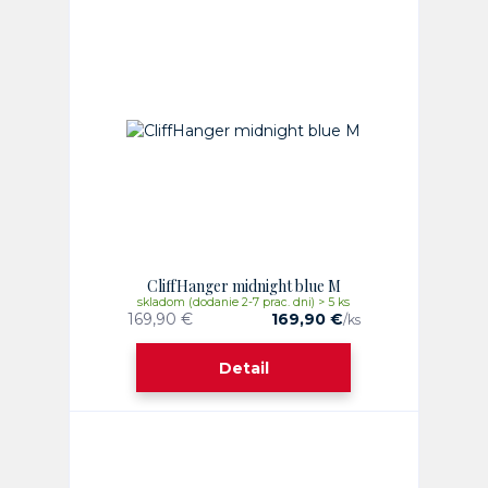
CliffHanger midnight blue M
skladom (dodanie 2-7 prac. dni) > 5 ks
169,90 €
169,90 €
/
ks
Detail