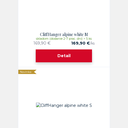
CliffHanger alpine white M
skladom (dodanie 2-7 prac. dni) > 5 ks
169,90 €
169,90 €
/
ks
Detail
Novinka