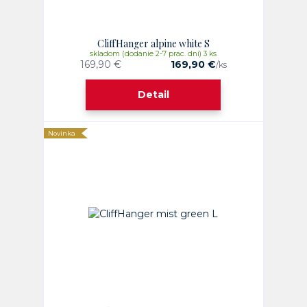
CliffHanger alpine white S
skladom (dodanie 2-7 prac. dni) 3 ks
169,90 €
169,90 €
/
ks
Detail
Novinka