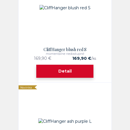
CliffHanger blush red S
momentálne nedostupné
169,90 €
169,90 €
/
ks
Detail
Novinka