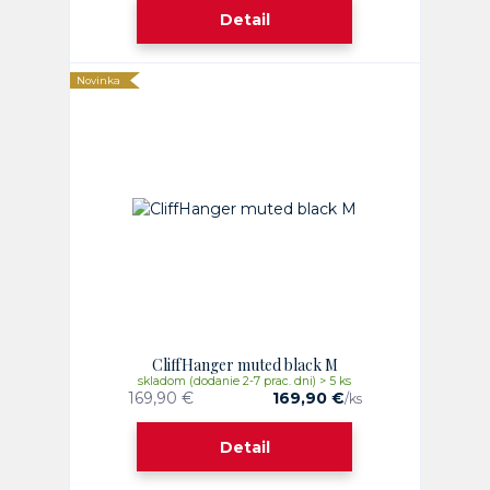
Detail
Novinka
CliffHanger muted black M
skladom (dodanie 2-7 prac. dni) > 5 ks
169,90 €
169,90 €
/
ks
Detail