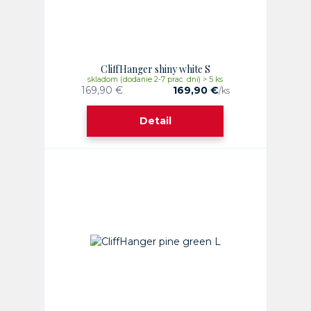
CliffHanger shiny white S
skladom (dodanie 2-7 prac. dni) > 5 ks
169,90 €
169,90 €
/
ks
Detail