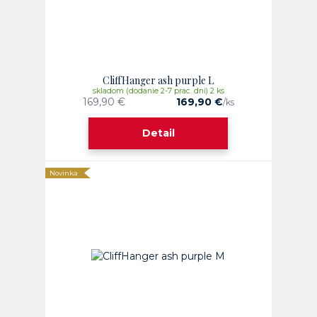
CliffHanger ash purple L
skladom (dodanie 2-7 prac. dni) 2 ks
169,90 €
169,90 €
/
ks
Detail
Novinka