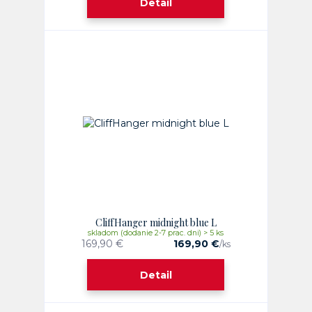
Detail
CliffHanger midnight blue L
skladom (dodanie 2-7 prac. dni) > 5 ks
169,90 €
169,90 €
/
ks
Detail