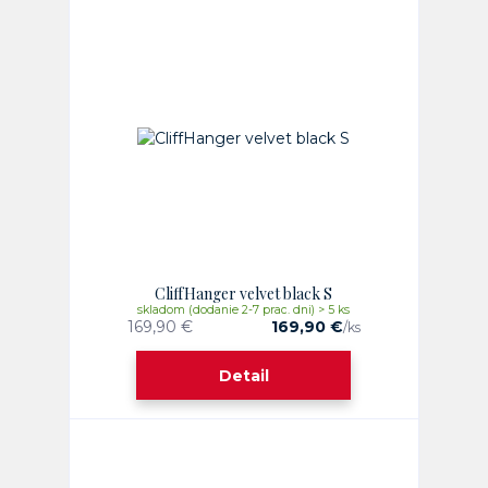
CliffHanger velvet black S
skladom (dodanie 2-7 prac. dni) > 5 ks
169,90 €
169,90 €
/
ks
Detail