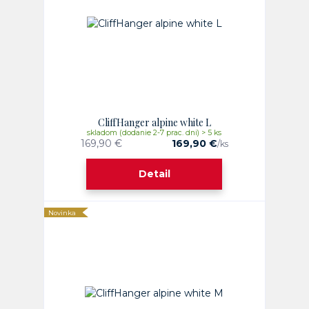
CliffHanger alpine white L
skladom (dodanie 2-7 prac. dni) > 5 ks
169,90 €
169,90 €
/
ks
Detail
Novinka