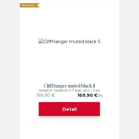
Novinka
CliffHanger muted black S
skladom (dodanie 2-7 prac. dni) > 5 ks
169,90 €
169,90 €
/
ks
Detail