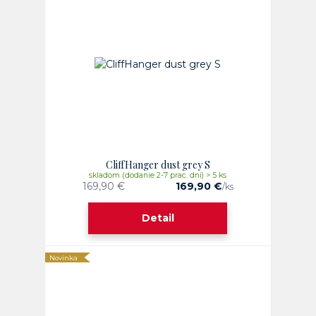
CliffHanger dust grey S
skladom (dodanie 2-7 prac. dni) > 5 ks
169,90 €
169,90 €
/
ks
Detail
Novinka