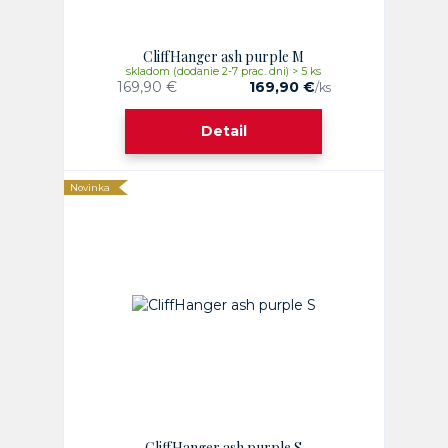
CliffHanger ash purple M
skladom (dodanie 2-7 prac. dni) > 5 ks
169,90 €
169,90 €
/
ks
Detail
Novinka
CliffHanger ash purple S