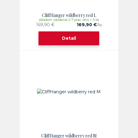
CliffHanger wildberry red L
skladom (dodanie 2-7 prac. dni) > 5 ks
169,90 €
169,90 €
/
ks
Detail
CliffHanger wildberry red M