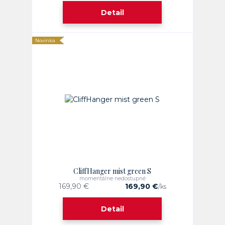
Detail
Novinka
CliffHanger mist green S
momentálne nedostupné
169,90 €
169,90 €
/
ks
Detail