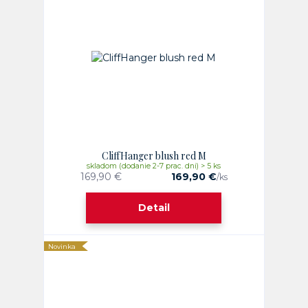
CliffHanger blush red M
skladom (dodanie 2-7 prac. dni) > 5 ks
169,90 €
169,90 €
/
ks
Detail
Novinka