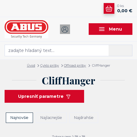
0
ks
0,00 €
Menu
Hľadať
Úvod
Cyklo prilby
Offroad prilby
CliffHanger
CliffHanger
Upresniť parametre
Najnovšie
Najlacnejšie
Najdrahšie
Zobrazujem 1-38 z 38