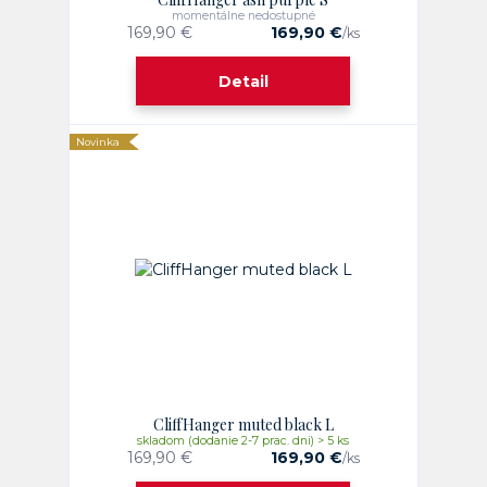
momentálne nedostupné
169,90 €
169,90 €
/
ks
Detail
Novinka
CliffHanger muted black L
skladom (dodanie 2-7 prac. dni) > 5 ks
169,90 €
169,90 €
/
ks