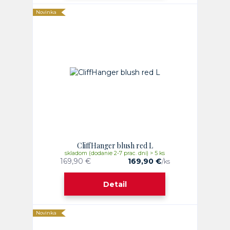
Novinka
CliffHanger blush red L
skladom (dodanie 2-7 prac. dni) > 5 ks
169,90 €
169,90 €
/
ks
Detail
Novinka