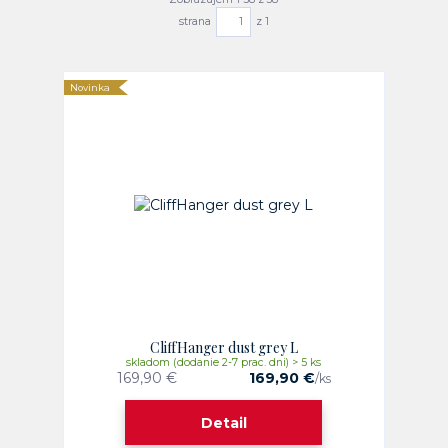
strana
z 1
Novinka
CliffHanger dust grey L
skladom (dodanie 2-7 prac. dni) > 5 ks
169,90 €
169,90 €
/
ks
Detail