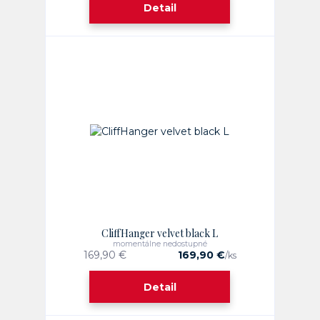
Detail
CliffHanger velvet black L
momentálne nedostupné
169,90 €
169,90 €
/
ks
Detail