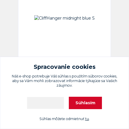
CliffHanger midnight blue S
skladom (dodanie 2-7 prac. dni) > 5 ks
Spracovanie cookies
169,90 €
169,90 €
/
ks
Náš e-shop potrebuje Váš
súhlas
s použitím súborov cookies,
Detail
aby sa Vám mohli zobrazovať informácie týkajúce sa Vašich
záujmov.
Súhlasím
Nastavenia
Súhlas môžete odmietnuť
tu
.