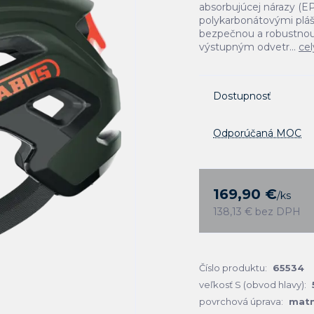
absorbujúcej nárazy (E
polykarbonátovými pláš
bezpečnou a robustnou 
výstupným odvetr...
cel
Dostupnosť
Odporúčaná MOC
169,90 €
/
ks
138,13 €
bez DPH
Číslo produktu:
65534
veľkosť S (obvod hlavy):
povrchová úprava:
mat