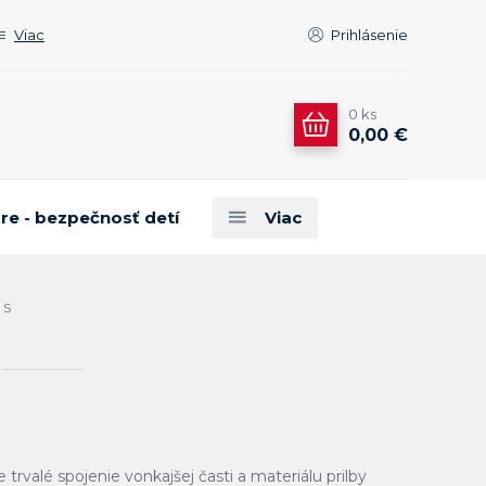
Viac
Prihlásenie
0
ks
0,00 €
are - bezpečnosť detí
Viac
 S
e trvalé spojenie vonkajšej časti a materiálu prilby