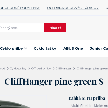
OBCHODNÉ PODMIENKY
OCHRANA OSOBNÝCH ÚDAJOV
Hľadať
Cyklo prilby
Cyklo tašky
ABUS One
Junior C
vod
Cyklo prilby
Offroad prilby
CliffHanger
CliffHanger pine green
CliffHanger pine green S
Ľahká MTB prilba
- Multi-Shell In-Mold: pr