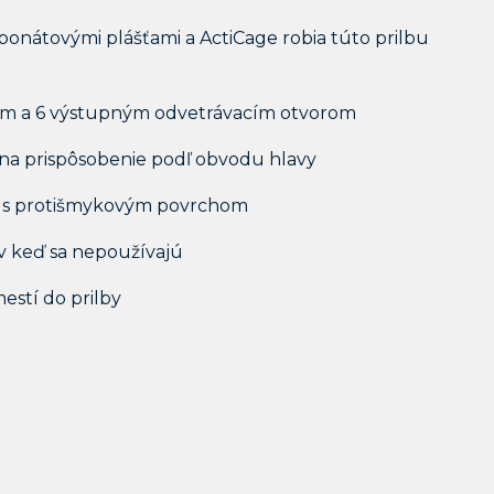
bonátovými plášťami a ActiCage robia túto prilbu
ným a 6 výstupným odvetrávacím otvorom
na prispôsobenie podľ obvodu hlavy
er s protišmykovým povrchom
v keď sa nepoužívajú
mestí do prilby