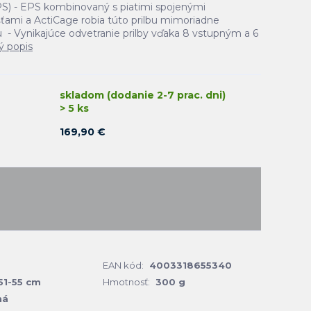
PS) - EPS kombinovaný s piatimi spojenými
ťami a ActiCage robia túto prilbu mimoriadne
- Vynikajúce odvetranie prilby vďaka 8 vstupným a 6
ý popis
skladom (dodanie 2-7 prac. dni)
> 5 ks
169,90 €
EAN kód:
4003318655340
51-55 cm
Hmotnosť:
300 g
ná