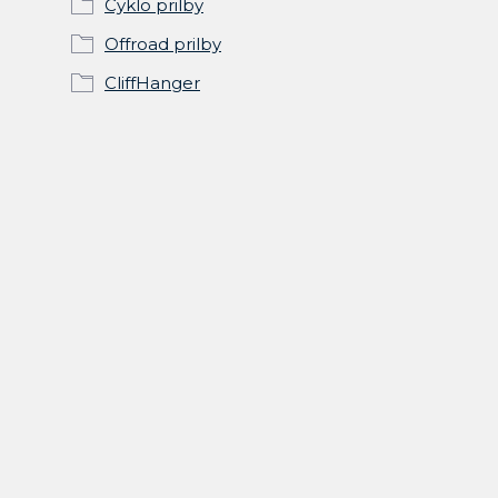
Cyklo prilby
Offroad prilby
CliffHanger