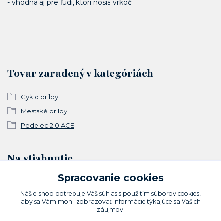
- vhodná aj pre ľudí, ktorí nosia vrkoč
Tovar zaradený v kategóriách
Cyklo prilby
Mestské prilby
Pedelec 2.0 ACE
Na stiahnutie
Spracovanie cookies
Vyhlásenie o zhode
Náš e-shop potrebuje Váš
súhlas
s použitím súborov cookies,
aby sa Vám mohli zobrazovať informácie týkajúce sa Vašich
záujmov.