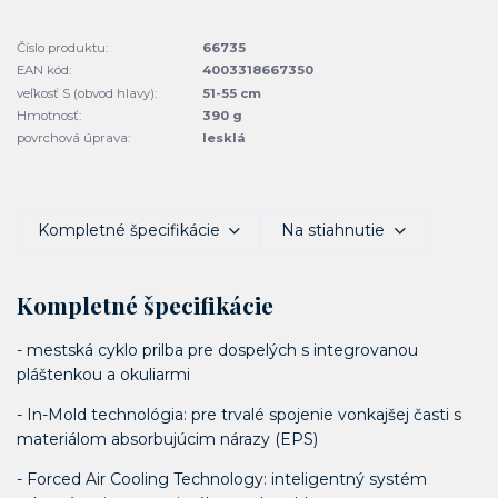
Číslo produktu:
66735
EAN kód:
4003318667350
veľkosť S (obvod hlavy):
51-55 cm
Hmotnosť:
390 g
povrchová úprava:
lesklá
Kompletné špecifikácie
Na stiahnutie
Kompletné špecifikácie
- mestská cyklo prilba pre dospelých s integrovanou
pláštenkou a okuliarmi
- In-Mold technológia: pre trvalé spojenie vonkajšej časti s
materiálom absorbujúcim nárazy (EPS)
- Forced Air Cooling Technology: inteligentný systém