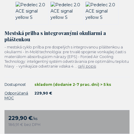
Mestská prilba s integrovanými okuliarmi a
pláštenkou
- mestská cyklo prilba pre dospelých s integrovanou pláštenkou a
okuliarmi - In-Mold technológia: pre trvalé spojenie vonkajšej časti s
materiálom absorbujúcim nárazy (EPS) - Forced Air Cooling
Technology: inteligentný systém odvetrávania pre optimálnu teplotu
hlavy - vynikajúce odvetranie vďaka 4 ...
celý popis
Dostupnosť
skladom (dodanie 2-7 prac. dni) > 5 ks
Odporúčaná
229,90 €
MOC
229,90 €
/
ks
186,91 €
bez DPH