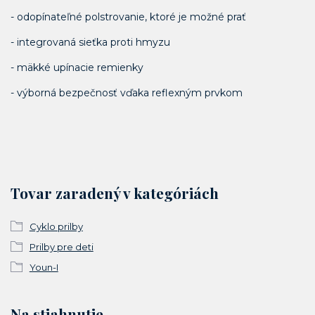
- odopínateľné polstrovanie, ktoré je možné prať
- integrovaná sieťka proti hmyzu
- mäkké upínacie remienky
- výborná bezpečnosť vďaka reflexným prvkom
Tovar zaradený v kategóriách
Cyklo prilby
Prilby pre deti
Youn-I
Na stiahnutie