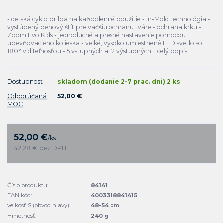
- detská cyklo prilba na každodenné použitie - In-Mold technológia -
vystúpený penový štít pre väčšiu ochranu tváre - ochrana krku -
Zoom Evo Kids - jednoduché a presné nastavenie pomocou
upevňovacieho kolieska - veľké, vysoko umiestnené LED svetlo so
180° viditeľnosťou - 5 vstupných a 12 výstupných...
celý popis
Dostupnosť
skladom (dodanie 2-7 prac. dni) 2 ks
Odporúčaná
52,00 €
MOC
52,00 €
/
ks
42,28 €
bez DPH
Číslo produktu:
84141
EAN kód:
4003318841415
veľkosť S (obvod hlavy):
48-54 cm
Hmotnosť:
240 g