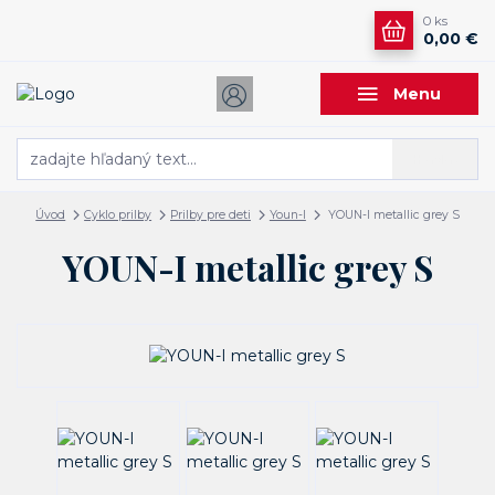
0
ks
0,00 €
Menu
Hľadať
Úvod
Cyklo prilby
Prilby pre deti
Youn-I
YOUN-I metallic grey S
YOUN-I metallic grey S