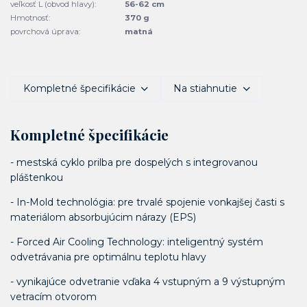
veľkosť L (obvod hlavy):
56-62 cm
Hmotnosť:
370 g
povrchová úprava:
matná
Kompletné špecifikácie
Na stiahnutie
Kompletné špecifikácie
- mestská cyklo prilba pre dospelých s integrovanou
pláštenkou
- In-Mold technológia: pre trvalé spojenie vonkajšej časti s
materiálom absorbujúcim nárazy (EPS)
- Forced Air Cooling Technology: inteligentný systém
odvetrávania pre optimálnu teplotu hlavy
- vynikajúce odvetranie vďaka 4 vstupným a 9 výstupným
vetracím otvorom