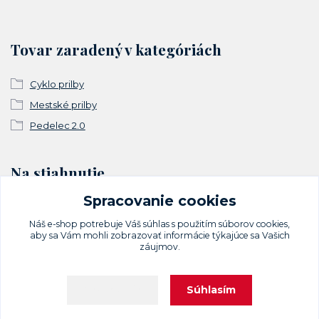
Tovar zaradený v kategóriách
Cyklo prilby
Mestské prilby
Pedelec 2.0
Na stiahnutie
Spracovanie cookies
Vyhlásenie o zhode
Náš e-shop potrebuje Váš
súhlas
s použitím súborov cookies,
aby sa Vám mohli zobrazovať informácie týkajúce sa Vašich
záujmov.
Súhlasím
Nastavenia
Upravit sběr cookies.