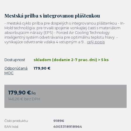
Mestská prilba s integrovanou pláštenkou
- mestská cyklo prilba pre dospelých s integrovanou pláštenkou - In-
Mold technológia: pre trvalé spojenie vonkajšej časti s materiálom
absorbujúcim nárazy (EPS) - Forced Air Cooling Technology:
inteligentný systém odvetrávania pre optimálnu teplotu hlavy -
vynikajúce odvetranie vďaka 4 vstupným a 9...
celý popis
Dostupnosť
skladom (dodanie 2-7 prac. dni) > 5 ks
Odporúčaná
179,90 €
MOC
179,90 €
/
ks
146,26 €
bez DPH
Číslo produktu:
91896
EAN kód:
4003318918964